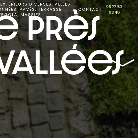
EXTÉRIEURS DIVERSES: ALLÉES
06 77 82
ONNÉES, PAVÉS, TERRASSE,
CONTACT
92 40
ERGOLA, MASSIFS...
e près
-Vallées