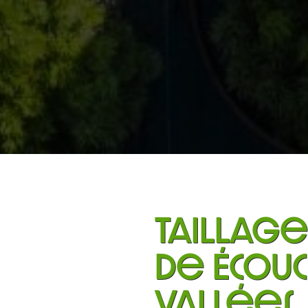
taillage
de Écouc
Vallées