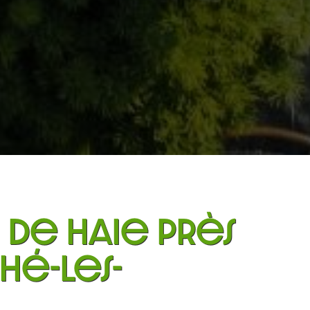
 de haie près
hé-les-