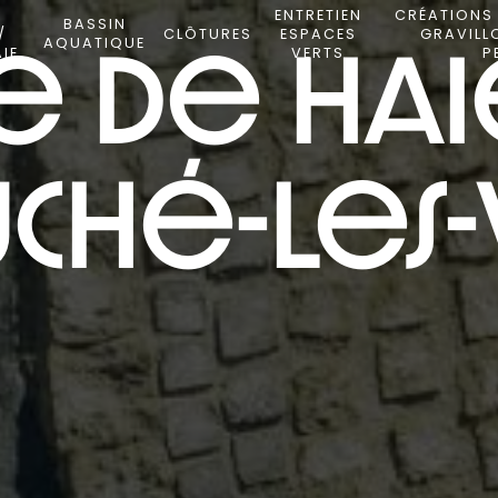
/
ENTRETIEN
CRÉATIONS 
BASSIN
/
CLÔTURES
ESPACES
GRAVILL
AQUATIQUE
AIE
VERTS
P
e de hai
ché-les