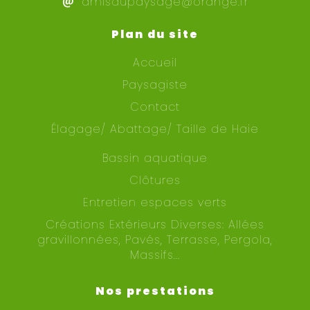
amisdupaysage@orange.fr
Plan du site
Accueil
Paysagiste
Contact
Élagage/ Abattage/ Taille de Haie
Bassin aquatique
Clôtures
Entretien espaces verts
Créations Extérieurs Diverses: Allées
gravillonnées, Pavés, Terrasse, Pergola,
Massifs...
Nos prestations