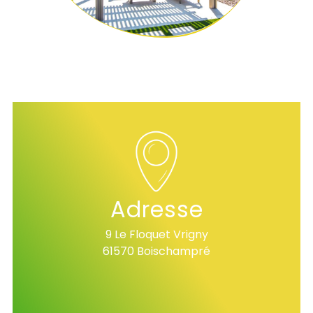
Adresse
9 Le Floquet Vrigny
61570 Boischampré