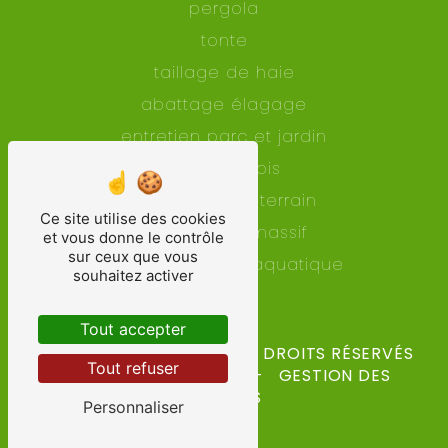
pergola
tonte
taillage de haie
abattage élagage
entretien parc et jardin
clôtures bois
nettoyage de terrain
Ce site utilise des cookies
création de massif
et vous donne le contrôle
sur ceux que vous
bassin de jardin aquatique
souhaitez activer
terrasse
Tout accepter
©
VISTALID
- 2026 - TOUS DROITS RÉSERVÉS
Tout refuser
-
MENTIONS LÉGALES
-
GESTION DES
COOKIES
Personnaliser